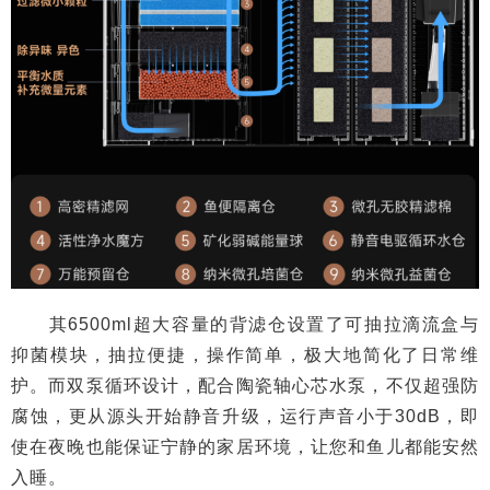
其6500ml超大容量的背滤仓设置了可抽拉滴流盒与
抑菌模块，抽拉便捷，操作简单，极大地简化了日常维
护。而双泵循环设计，配合陶瓷轴心芯水泵，不仅超强防
腐蚀，更从源头开始静音升级，运行声音小于30dB，即
使在夜晚也能保证宁静的家居环境，让您和鱼儿都能安然
入睡。