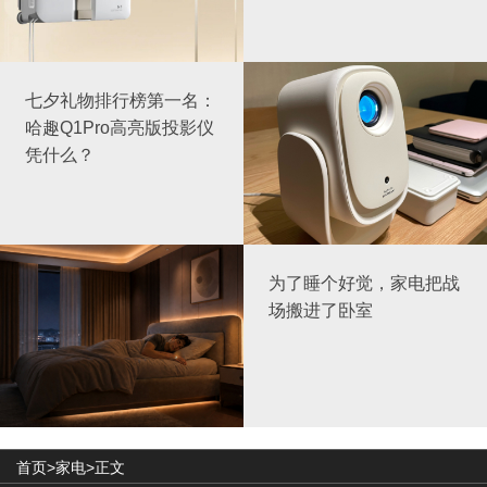
七夕礼物排行榜第一名：
哈趣Q1Pro高亮版投影仪
凭什么？
为了睡个好觉，家电把战
场搬进了卧室
首页>
家电
>正文