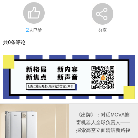
2
人已赞
分享
共
0
条评论
《出牌》：对话MOVA擦
窗机器人全球负责人——
探索高空立面清洁新路径