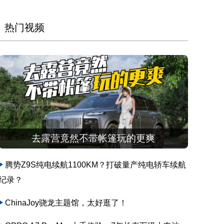
热门视频
去露营竟然不带帐篷玩的更爽
腾势Z9S纯电续航1100KM？打破量产纯电轿车续航
纪录？
ChinaJoy骁龙主题馆，太好逛了！