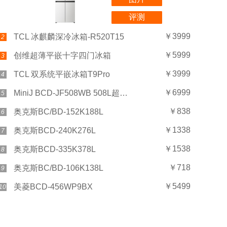
评测
￥3999
TCL 冰麒麟深冷冰箱-R520T15
2
￥5999
创维超薄平嵌十字四门冰箱
3
￥3999
TCL 双系统平嵌冰箱T9Pro
4
￥6999
MiniJ BCD-JF508WB 508L超薄Plus
5
￥838
奥克斯BC/BD-152K188L
6
￥1338
奥克斯BCD-240K276L
7
￥1538
奥克斯BCD-335K378L
8
￥718
奥克斯BC/BD-106K138L
9
￥5499
美菱BCD-456WP9BX
10