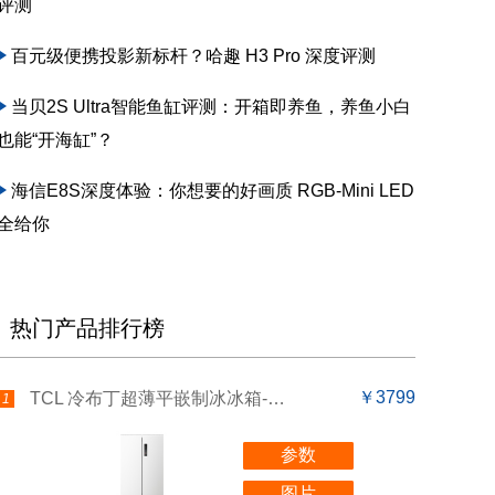
评测
百元级便携投影新标杆？哈趣 H3 Pro 深度评测
当贝2S Ultra智能鱼缸评测：开箱即养鱼，养鱼小白
也能“开海缸”？
海信E8S深度体验：你想要的好画质 RGB-Mini LED
全给你
热门产品排行榜
￥3799
TCL 冷布丁超薄平嵌制冰冰箱-R455T9-UQB
1
参数
图片