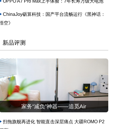
OPPO A7 Pro Max上手体验：7年长寿万级大电池
ChinaJoy砺算科技：国产平台流畅运行《黑神话：
悟空》
新品评测
家务“减负”神器——追觅Air
扫拖旗舰再进化 智能直击深层痛点 大疆ROMO P2