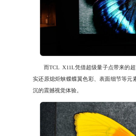
而TCL X11L凭借超级量子点带来的超
实还原熄炬蛱蝶蝶翼色彩、表面细节等元
沉的震撼视觉体验。