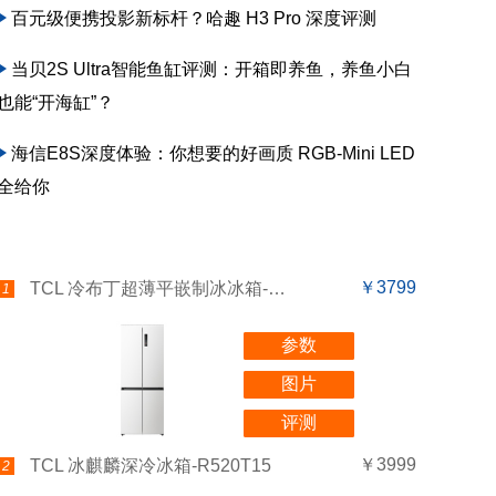
百元级便携投影新标杆？哈趣 H3 Pro 深度评测
当贝2S Ultra智能鱼缸评测：开箱即养鱼，养鱼小白
也能“开海缸”？
海信E8S深度体验：你想要的好画质 RGB-Mini LED
全给你
￥3799
TCL 冷布丁超薄平嵌制冰冰箱-R455T9-UQB
1
参数
图片
评测
￥3999
TCL 冰麒麟深冷冰箱-R520T15
2