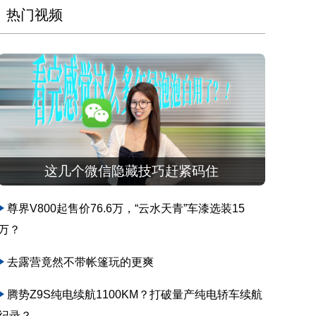
热门视频
这几个微信隐藏技巧赶紧码住
尊界V800起售价76.6万，“云水天青”车漆选装15
万？
去露营竟然不带帐篷玩的更爽
腾势Z9S纯电续航1100KM？打破量产纯电轿车续航
纪录？