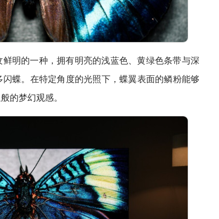
鲜明的一种，拥有明亮的浅蓝色、黄绿色条带与深
多闪蝶。在特定角度的光照下，蝶翼表面的鳞粉能够
星般的梦幻观感。