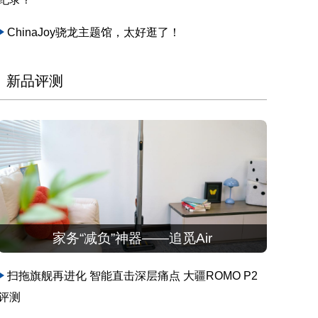
ChinaJoy骁龙主题馆，太好逛了！
新品评测
家务“减负”神器——追觅Air
扫拖旗舰再进化 智能直击深层痛点 大疆ROMO P2
评测