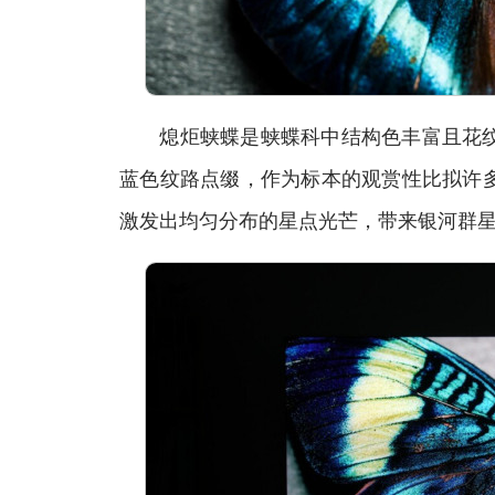
熄炬蛱蝶是蛱蝶科中结构色丰富且花纹
蓝色纹路点缀，作为标本的观赏性比拟许
激发出均匀分布的星点光芒，带来银河群