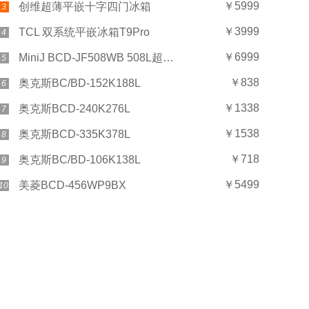
￥5999
创维超薄平嵌十字四门冰箱
3
￥3999
TCL 双系统平嵌冰箱T9Pro
4
￥6999
MiniJ BCD-JF508WB 508L超薄Plus
5
￥838
奥克斯BC/BD-152K188L
6
￥1338
奥克斯BCD-240K276L
7
￥1538
奥克斯BCD-335K378L
8
￥718
奥克斯BC/BD-106K138L
9
￥5499
美菱BCD-456WP9BX
10