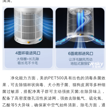
满满。
净化能力方面，美的PET500具有出色的消毒杀菌效
果，可去除猫杯状病毒、犬小孢子菌、猫狗皮屑等多种细
菌过敏原，搭配净离子群可主动强效灭菌;在除异味上，
配备了高密度微孔活性炭滤网，强效去除氨气、硫化氢、
乙酸等5大异味，确保家中空气始终清新。除毛方面，通