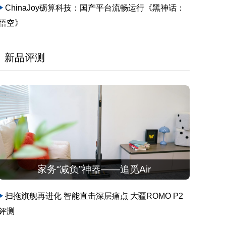
ChinaJoy砺算科技：国产平台流畅运行《黑神话：
悟空》
新品评测
家务“减负”神器——追觅Air
扫拖旗舰再进化 智能直击深层痛点 大疆ROMO P2
评测