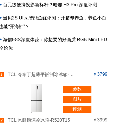
百元级便携投影新标杆？哈趣 H3 Pro 深度评测
当贝2S Ultra智能鱼缸评测：开箱即养鱼，养鱼小白
也能“开海缸”？
海信E8S深度体验：你想要的好画质 RGB-Mini LED
全给你
￥3799
TCL 冷布丁超薄平嵌制冰冰箱-R455T9-UQB
1
参数
图片
评测
￥3999
TCL 冰麒麟深冷冰箱-R520T15
2