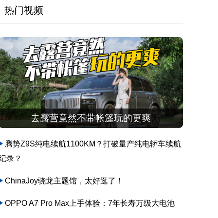
热门视频
去露营竟然不带帐篷玩的更爽
腾势Z9S纯电续航1100KM？打破量产纯电轿车续航
纪录？
ChinaJoy骁龙主题馆，太好逛了！
OPPO A7 Pro Max上手体验：7年长寿万级大电池