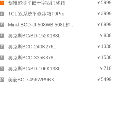
￥5999
创维超薄平嵌十字四门冰箱
3
￥3999
TCL 双系统平嵌冰箱T9Pro
4
￥6999
MiniJ BCD-JF508WB 508L超薄Plus
5
￥838
奥克斯BC/BD-152K188L
6
￥1338
奥克斯BCD-240K276L
7
￥1538
奥克斯BCD-335K378L
8
￥718
奥克斯BC/BD-106K138L
9
￥5499
美菱BCD-456WP9BX
10