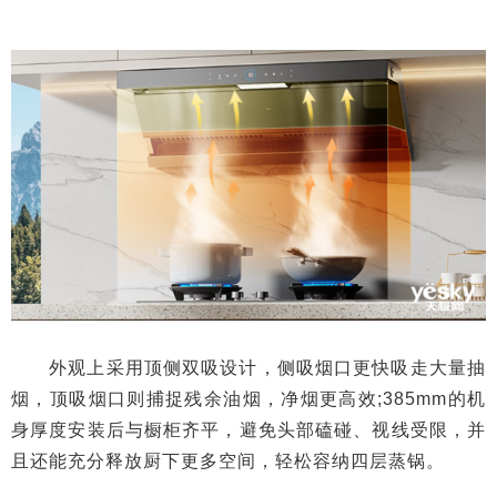
外观上采用顶侧双吸设计，侧吸烟口更快吸走大量抽
烟，顶吸烟口则捕捉残余油烟，净烟更高效;385mm的机
身厚度安装后与橱柜齐平，避免头部磕碰、视线受限，并
且还能充分释放厨下更多空间，轻松容纳四层蒸锅。