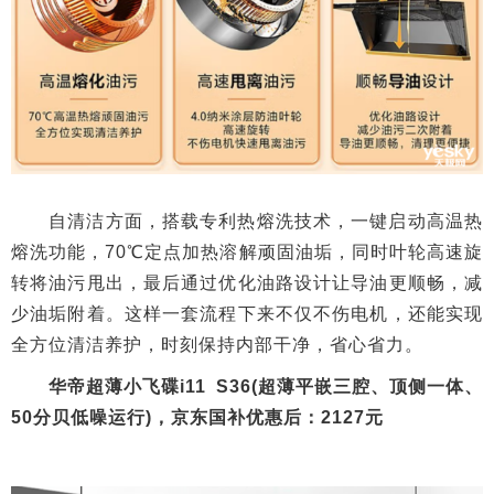
自清洁方面，搭载专利热熔洗技术，一键启动高温热
熔洗功能，70℃定点加热溶解顽固油垢，同时叶轮高速旋
转将油污甩出，最后通过优化油路设计让导油更顺畅，减
少油垢附着。这样一套流程下来不仅不伤电机，还能实现
全方位清洁养护，时刻保持内部干净，省心省力。
华帝超薄小飞碟i11 S36(超薄平嵌三腔、顶侧一体、
50分贝低噪运行)，京东国补优惠后：2127元