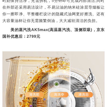
时刻保持洁净，无需拆机，5分钟即可完成内部清洁;同时
在外部还采用易洁设计，不易沾油的纳米硅涂层导烟板让
你一擦即净、平整栅栏设计的隐藏式油网更好擦洗、还有
大容量油杯让你无需频繁倒油，大大减轻清洁的负担。
美的蒸汽洗AK5max(高温蒸汽洗、顶侧双吸)，京东
国补优惠后：2799元