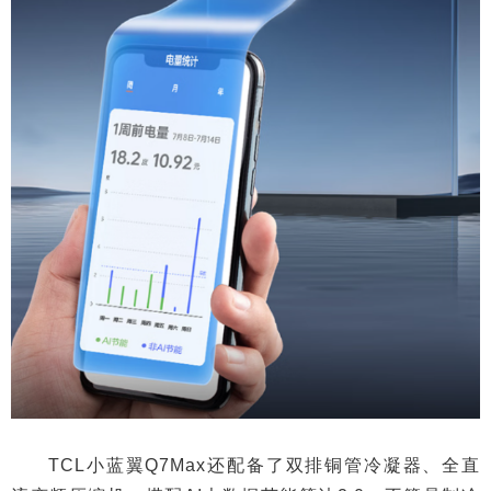
TCL小蓝翼Q7Max还配备了双排铜管冷凝器、全直